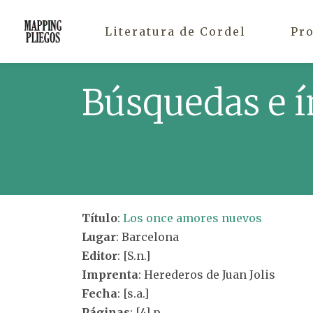
Literatura de Cordel
Pr
Búsquedas e í
Título
:
Los once amores nuevos
Lugar
: Barcelona
Editor
: [S.n.]
Imprenta
: Herederos de Juan Jolis
Fecha
: [s.a.]
Páginas
: [4] p.