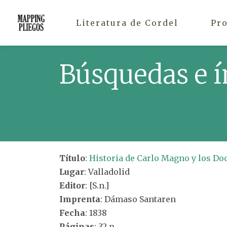
Literatura de Cordel
Pr
Búsquedas e í
Título
:
Historia de Carlo Magno y los Do
Lugar
: Valladolid
Editor
: [S.n.]
Imprenta
: Dámaso Santaren
Fecha
: 1838
Páginas
: 32 p.