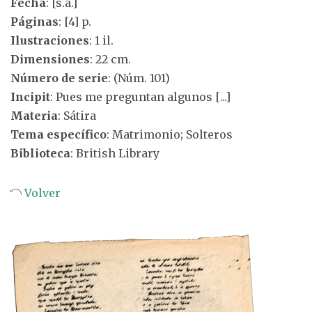
Fecha
: [s.a.]
Páginas
: [4] p.
Ilustraciones
: 1 il.
Dimensiones
: 22 cm.
Número de serie
: (Núm. 101)
Incipit
: Pues me preguntan algunos [...]
Materia
: Sátira
Tema específico
: Matrimonio; Solteros
Biblioteca
: British Library
Volver