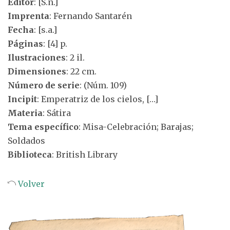
Editor
: [S.n.]
Imprenta
: Fernando Santarén
Fecha
: [s.a.]
Páginas
: [4] p.
Ilustraciones
: 2 il.
Dimensiones
: 22 cm.
Número de serie
: (Núm. 109)
Incipit
: Emperatriz de los cielos, […]
Materia
: Sátira
Tema específico
: Misa-Celebración; Barajas;
Soldados
Biblioteca
: British Library
Volver