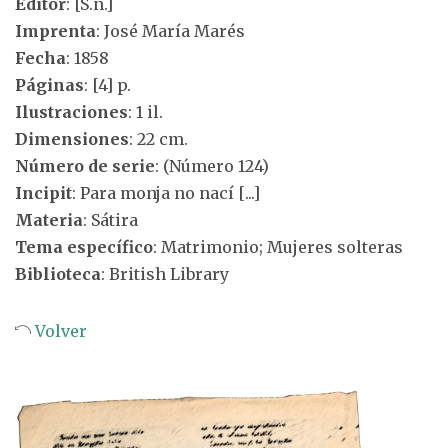
Editor
: [S.n.]
Imprenta
: José María Marés
Fecha
: 1858
Páginas
: [4] p.
Ilustraciones
: 1 il.
Dimensiones
: 22 cm.
Número de serie
: (Número 124)
Incipit
: Para monja no nací [...]
Materia
: Sátira
Tema específico
: Matrimonio; Mujeres solteras
Biblioteca
: British Library
Volver