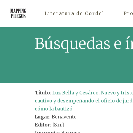
Literatura de Cordel
Pr
Búsquedas e í
Título
:
Luz Bella y Cesáreo. Nuevo y tris
cautivo y desempeñando el oficio de jard
cómo la bautizó.
Lugar
: Benavente
Editor
: [S.n.]
Imprenta
: Barroso