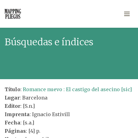
Búsquedas e índices
Título
:
Romance nuevo : El castigo del asecino [sic]
Lugar
: Barcelona
Editor
: [S.n.]
Imprenta
: Ignacio Estivill
Fecha
: [s.a.]
Páginas
: [4] p.