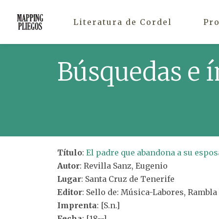
Literatura de Cordel
Pr
Búsquedas e í
Título
:
El padre que abandona a su esposa
Autor
: Revilla Sanz, Eugenio
Lugar
: Santa Cruz de Tenerife
Editor
: Sello de: Música-Labores, Rambla
Imprenta
: [S.n.]
Fecha
: [18--]