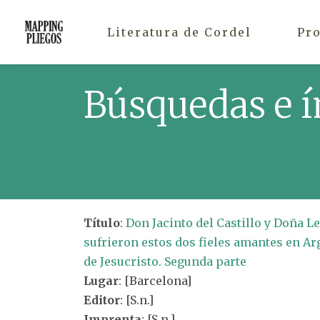
Literatura de Cordel
Pr
Búsquedas e í
Título
:
Don Jacinto del Castillo y Doña L
sufrieron estos dos fieles amantes en Ar
de Jesucristo. Segunda parte
Lugar
: [Barcelona]
Editor
: [S.n.]
Imprenta
: [S.n.]