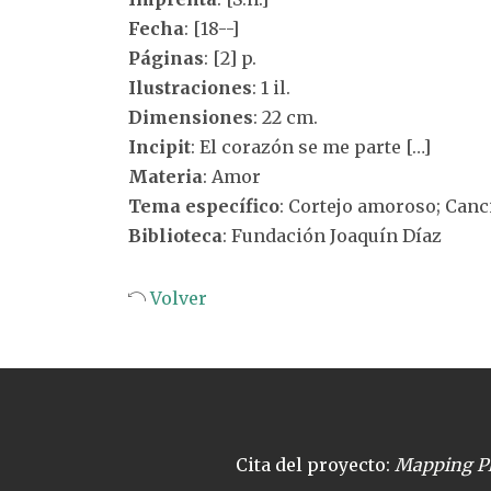
Fecha
: [18--]
Páginas
: [2] p.
Ilustraciones
: 1 il.
Dimensiones
: 22 cm.
Incipit
: El corazón se me parte […]
Materia
: Amor
Tema específico
: Cortejo amoroso; Can
Biblioteca
: Fundación Joaquín Díaz
Volver
Cita del proyecto:
Mapping Pl