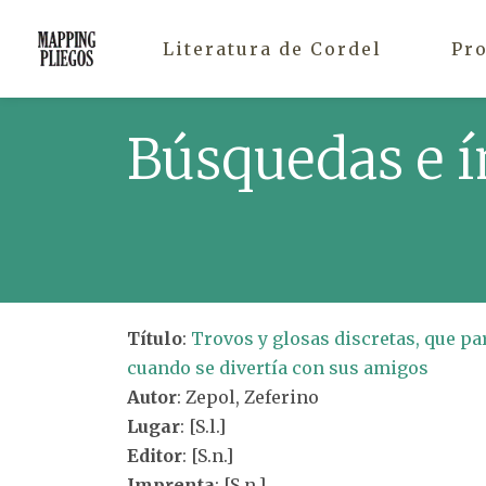
Literatura de Cordel
Pr
Búsquedas e í
Título
:
Trovos y glosas discretas, que p
cuando se divertía con sus amigos
Autor
: Zepol, Zeferino
Lugar
: [S.l.]
Editor
: [S.n.]
Imprenta
: [S.n.]