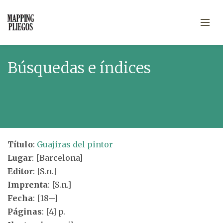
Búsquedas e índices
Título
:
Guajiras del pintor
Lugar
: [Barcelona]
Editor
: [S.n.]
Imprenta
: [S.n.]
Fecha
: [18--]
Páginas
: [4] p.