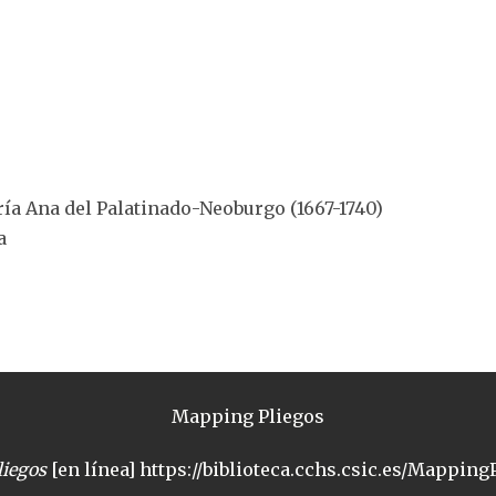
ría Ana del Palatinado-Neoburgo (1667-1740)
a
Mapping Pliegos
iegos
[en línea] https://biblioteca.cchs.csic.es/MappingP