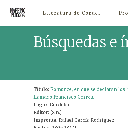
Literatura de Cordel
Pr
Búsquedas e í
Título
:
Romance, en que se declaran los h
llamado Francisco Correa.
Lugar
: Córdoba
Editor
: [S.n.]
Imprenta
: Rafael García Rodríguez
Fecha
: [1805-1844]