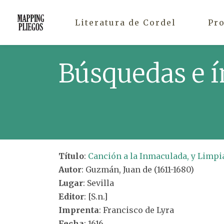
Literatura de Cordel
Pr
Búsquedas e í
Título
:
Canción a la Inmaculada, y Limpi
Autor
: Guzmán, Juan de (1611-1680)
Lugar
: Sevilla
Editor
: [S.n.]
Imprenta
: Francisco de Lyra
Fecha
: 1616