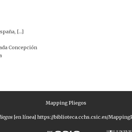
España, […]
lada Concepción
a
Mapping Pliegos
iegos
[en línea] https://biblioteca.cchs.csic.es/MappingP