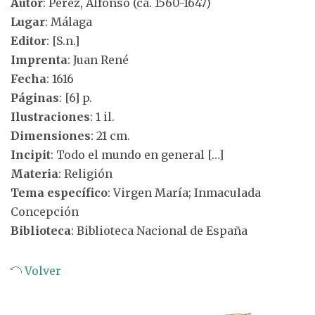
Autor
: Pérez, Alfonso (ca. 1560-1647)
Lugar
: Málaga
Editor
: [S.n.]
Imprenta
: Juan René
Fecha
: 1616
Páginas
: [6] p.
Ilustraciones
: 1 il.
Dimensiones
: 21 cm.
Incipit
: Todo el mundo en general […]
Materia
: Religión
Tema específico
: Virgen María; Inmaculada
Concepción
Biblioteca
: Biblioteca Nacional de España
Volver