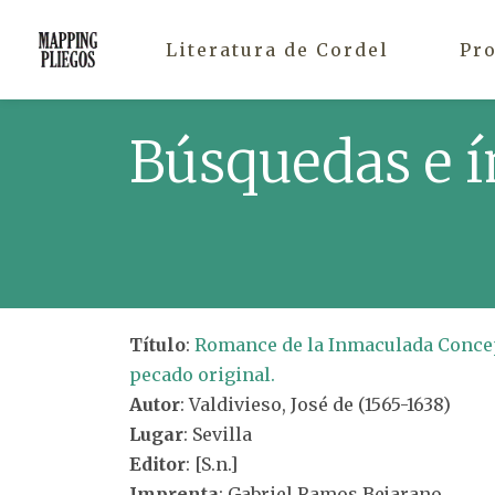
Literatura de Cordel
Pr
Búsquedas e í
Título
:
Romance de la Inmaculada Concep
pecado original.
Autor
: Valdivieso, José de (1565-1638)
Lugar
: Sevilla
Editor
: [S.n.]
Imprenta
: Gabriel Ramos Bejarano