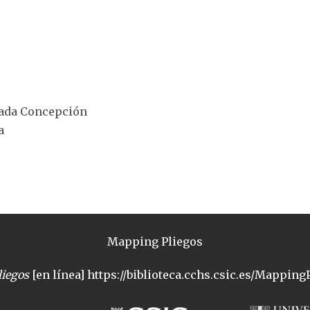
lada Concepción
a
Mapping Pliegos
iegos
[en línea] https://biblioteca.cchs.csic.es/MappingP