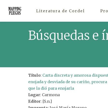
Literatura de Cordel
Pr
Búsquedas e í
Título
:
Carta discreta y amorosa dispuesta
enojada y desviada de su cariño, procura
que la dió para enojarla
Lugar
: Carmona
Editor
: [S.n.]
Imprenta
: José María Moreno