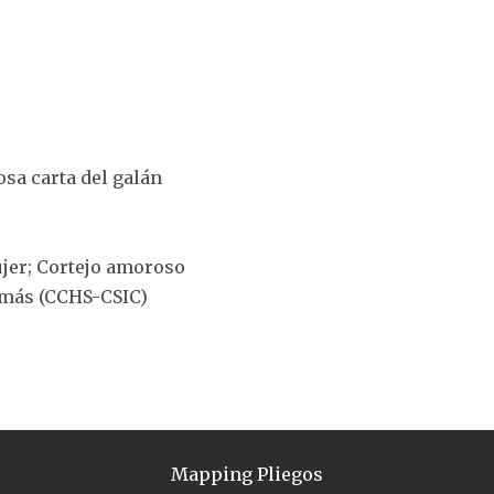
osa carta del galán
jer; Cortejo amoroso
omás (CCHS-CSIC)
Mapping Pliegos