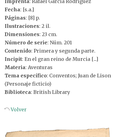
Imprenta
: Rafael García Rodríguez
Fecha
: [s.a.]
Páginas
: [8] p.
Ilustraciones
: 2 il.
Dimensiones
: 23 cm.
Número de serie
: Núm. 201
Contenido
: Primera y segunda parte.
Incipit
: En el gran reino de Murcia [...]
Materia
: Aventuras
Tema específico
: Conventos; Juan de Lison
(Personaje ficticio)
Biblioteca
: British Library
Volver