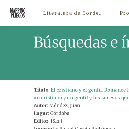
Literatura de Cordel
Pr
Búsquedas e í
Título
:
El cristiano y el gentil. Romance
un cristiano y un gentil y los sucesos qu
Autor
: Méndez, Juan
Lugar
: Córdoba
Editor
: [S.n.]
Imprenta
: Rafael García Rodríguez