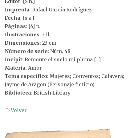
Editor
: [S.n.]
Imprenta
: Rafael García Rodríguez
Fecha
: [s.a.]
Páginas
: [4] p.
Ilustraciones
: 3 il.
Dimensiones
: 23 cm.
Número de serie
: Núm. 48
Incipit
: Remonte el suelo mi pluma [...]
Materia
: Amor
Tema específico
: Mujeres; Conventos; Calavera;
Jayme de Aragon (Personaje ficticio)
Biblioteca
: British Library
Volver