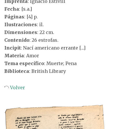
Imprenta
: Ignacio Estivill
Fecha
: [s.a.]
Páginas
: [4] p.
Ilustraciones
: il.
Dimensiones
: 22 cm.
Contenido
: 26 estrofas.
Incipit
: Nací americano errante [...]
Materia
: Amor
Tema específico
: Muerte; Pena
Biblioteca
: British Library
Volver