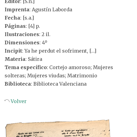
Editor
: [S.n.]
Imprenta
: Agustín Laborda
Fecha
: [s.a.]
Páginas
: [4] p.
Ilustraciones
: 2 il.
Dimensiones
: 4º
Incipit
: Ya he perdut el sofriment, […]
Materia
: Sátira
Tema específico
: Cortejo amoroso; Mujeres
solteras; Mujeres viudas; Matrimonio
Biblioteca
: Biblioteca Valenciana
Volver