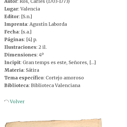
Autor
: Ros, Carles (1703-1773)
Lugar
: Valencia
Editor
: [S.n.]
Imprenta
: Agustín Laborda
Fecha
: [s.a.]
Páginas
: [4] p.
Ilustraciones
: 2 il.
Dimensiones
: 4º
Incipit
: Gran temps es este, Señores, […]
Materia
: Sátira
Tema específico
: Cortejo amoroso
Biblioteca
: Biblioteca Valenciana
Volver