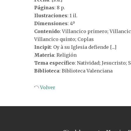
Páginas
: 8 p.
Ilustraciones
: 1 il.
Dimensiones
: 4º
Contenido
: Villancico primero; Villanci
Villancico quinto; Coplas
Incipit
: Oy à su Iglesia defiende [...]
Materia
: Religión
Tema específico
: Natividad; Jesucristo;
Biblioteca
: Biblioteca Valenciana
Volver