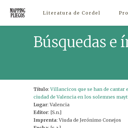
Literatura de Cordel
Pr
Búsquedas e í
Título
:
Villancicos que se han de cantar e
ciudad de Valencia en los solemnes mayti
Lugar
: Valencia
Editor
: [S.n.]
Imprenta
: Viuda de Jerónimo Conejos
Fecha
: [s.a.]