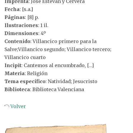
Imprenta
: José Estevan y Cervera
Fecha
: [s.a.]
Páginas
: [8] p.
Ilustraciones
: 1 il.
Dimensiones
: 4º
Contenido
: Villancico primero para la
Salve;Villancico segundo; Villancico tercero;
Villancico cuarto
Incipit
: Cantemos al encumbrado, […]
Materia
: Religión
Tema específico
: Natividad; Jesucristo
Biblioteca
: Biblioteca Valenciana
Volver