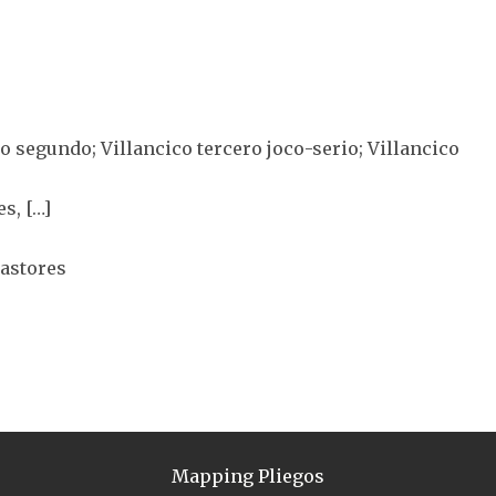
co segundo; Villancico tercero joco-serio; Villancico
s, […]
Pastores
Mapping Pliegos