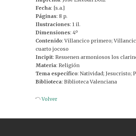
Fecha
: [s.a.]
Páginas
: 8 p.
Ilustraciones
: 1 il.
Dimensiones
: 4º
Contenido
: Villancico primero; Villanci
cuarto jocoso
Incipit
: Resuenen armoniosos los clarine
Materia
: Religión
Tema específico
: Natividad; Jesucristo; 
Biblioteca
: Biblioteca Valenciana
Volver