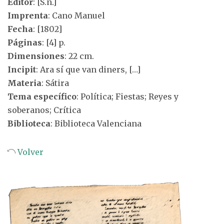
Editor
: [S.n.]
Imprenta
: Cano Manuel
Fecha
: [1802]
Páginas
: [4] p.
Dimensiones
: 22 cm.
Incipit
: Ara sí que van diners, […]
Materia
: Sátira
Tema específico
: Política; Fiestas; Reyes y
soberanos; Crítica
Biblioteca
: Biblioteca Valenciana
Volver