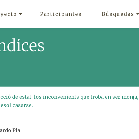
oyecto
Participantes
Búsquedas
ndices
cció de estat: los inconvenients que troba en ser monja,
resol casarse.
nardo Pla