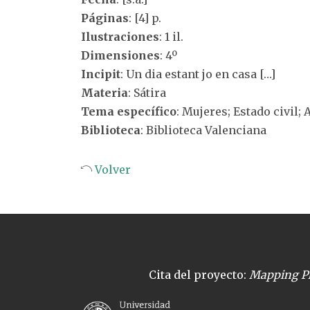
Páginas
: [4] p.
Ilustraciones
: 1 il.
Dimensiones
: 4º
Incipit
: Un dia estant jo en casa […]
Materia
: Sátira
Tema específico
: Mujeres; Estado civil;
Biblioteca
: Biblioteca Valenciana
Volver
Cita del proyecto:
Mapping Pl