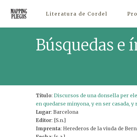
Literatura de Cordel
Pr
Búsquedas e í
Título
:
Discursos de una donsella per ele
en quedarse minyona, y en ser casada, y 
Lugar
: Barcelona
Editor
: [S.n.]
Imprenta
: Herederos de la viuda de Ber
Fecha
: [s.a.]