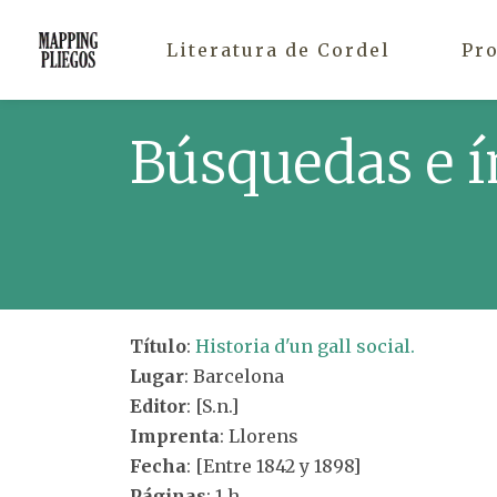
Literatura de Cordel
Pr
Búsquedas e í
Título
:
Historia d'un gall social.
Lugar
: Barcelona
Editor
: [S.n.]
Imprenta
: Llorens
Fecha
: [Entre 1842 y 1898]
Páginas
: 1 h.