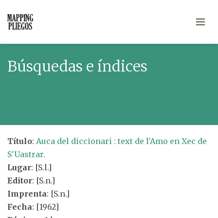
Búsquedas e índices
Título
:
Auca del diccionari : text de l'Amo en Xec de
S'Uastrar.
Lugar
: [S.l.]
Editor
: [S.n.]
Imprenta
: [S.n.]
Fecha
: [1962]