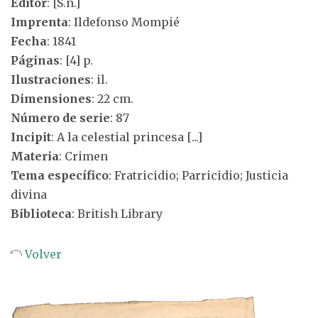
Editor
: [S.n.]
Imprenta
: Ildefonso Mompié
Fecha
: 1841
Páginas
: [4] p.
Ilustraciones
: il.
Dimensiones
: 22 cm.
Número de serie
: 87
Incipit
: A la celestial princesa [...]
Materia
: Crimen
Tema específico
: Fratricidio; Parricidio; Justicia
divina
Biblioteca
: British Library
Volver