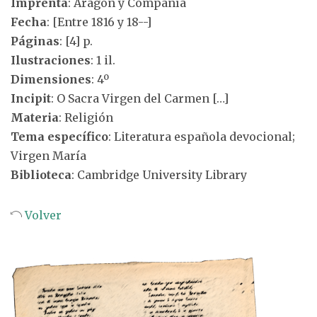
Imprenta
: Aragón y Compañía
Fecha
: [Entre 1816 y 18--]
Páginas
: [4] p.
Ilustraciones
: 1 il.
Dimensiones
: 4º
Incipit
: O Sacra Virgen del Carmen […]
Materia
: Religión
Tema específico
: Literatura española devocional;
Virgen María
Biblioteca
: Cambridge University Library
Volver