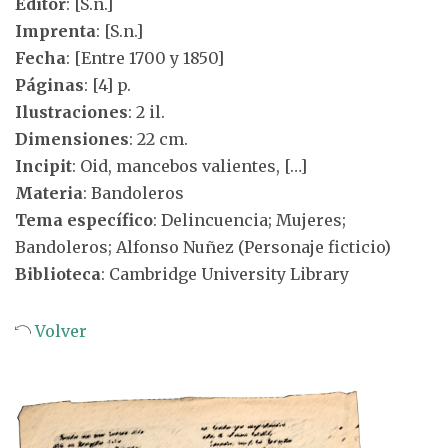
Editor
: [S.n.]
Imprenta
: [S.n.]
Fecha
: [Entre 1700 y 1850]
Páginas
: [4] p.
Ilustraciones
: 2 il.
Dimensiones
: 22 cm.
Incipit
: Oid, mancebos valientes, […]
Materia
: Bandoleros
Tema específico
: Delincuencia; Mujeres;
Bandoleros; Alfonso Nuñez (Personaje ficticio)
Biblioteca
: Cambridge University Library
Volver