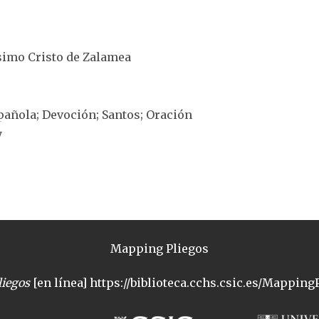
ísimo Cristo de Zalamea
spañola; Devoción; Santos; Oración
y
Mapping Pliegos
iegos
[en línea] https://biblioteca.cchs.csic.es/MappingP