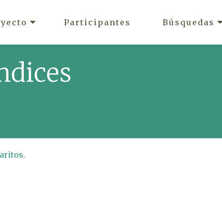
oyecto
Participantes
Búsquedas
ndices
aritos.