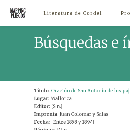
Literatura de Cordel
Pr
Búsquedas e í
Título
:
Oración de San Antonio de los paj
Lugar
: Mallorca
Editor
: [S.n.]
Imprenta
: Juan Colomar y Salas
Fecha
: [Entre 1858 y 1894]
Páginas
: [4] p.