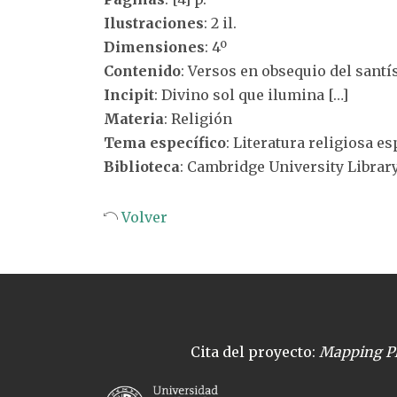
Ilustraciones
: 2 il.
Dimensiones
: 4º
Contenido
: Versos en obsequio del sant
Incipit
: Divino sol que ilumina […]
Materia
: Religión
Tema específico
: Literatura religiosa e
Biblioteca
: Cambridge University Librar
Volver
Cita del proyecto:
Mapping Pl