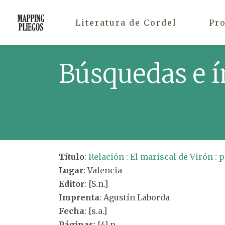
Literatura de Cordel
Pr
Búsquedas e í
Título
:
Relación : El mariscal de Virón : 
Lugar
: Valencia
Editor
: [S.n.]
Imprenta
: Agustín Laborda
Fecha
: [s.a.]
Páginas
: [4] p.