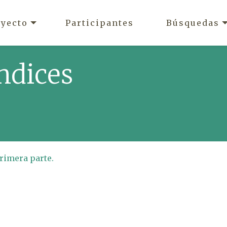
oyecto
Participantes
Búsquedas
ndices
primera parte.