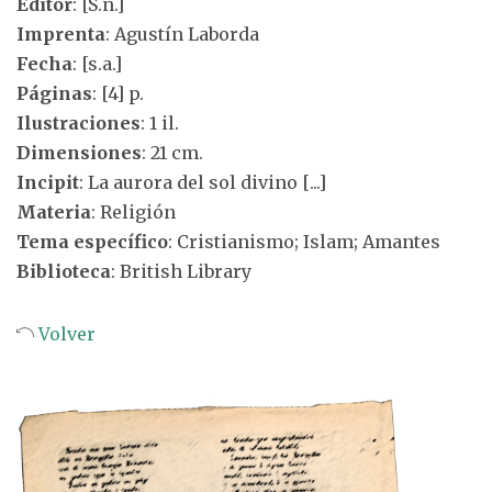
Editor
: [S.n.]
Imprenta
: Agustín Laborda
Fecha
: [s.a.]
Páginas
: [4] p.
Ilustraciones
: 1 il.
Dimensiones
: 21 cm.
Incipit
: La aurora del sol divino [...]
Materia
: Religión
Tema específico
: Cristianismo; Islam; Amantes
Biblioteca
: British Library
Volver