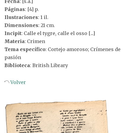
Fecha
: [s.a.]
Páginas
: [4] p.
Ilustraciones
: 1 il.
Dimensiones
: 21 cm.
Incipit
: Calle el tygre, calle el osso [...]
Materia
: Crimen
Tema específico
: Cortejo amoroso; Crímenes de
pasión
Biblioteca
: British Library
Volver