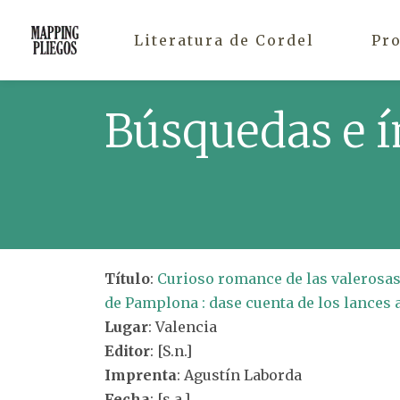
Literatura de Cordel
Pr
Búsquedas e í
Título
:
Curioso romance de las valerosas 
de Pamplona : dase cuenta de los lances 
Lugar
: Valencia
Editor
: [S.n.]
Imprenta
: Agustín Laborda
Fecha
: [s.a.]