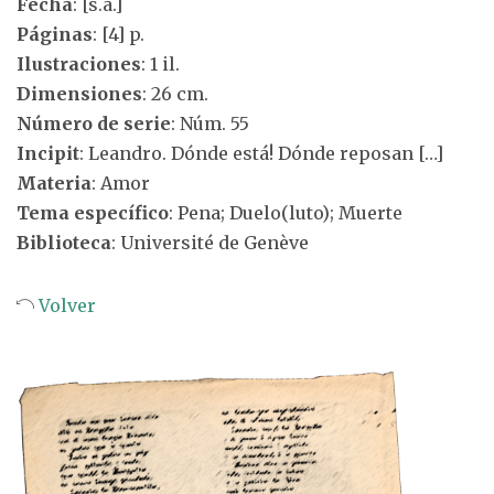
Fecha
: [s.a.]
Páginas
: [4] p.
Ilustraciones
: 1 il.
Dimensiones
: 26 cm.
Número de serie
: Núm. 55
Incipit
: Leandro. Dónde está! Dónde reposan […]
Materia
: Amor
Tema específico
: Pena; Duelo(luto); Muerte
Biblioteca
: Université de Genève
Volver