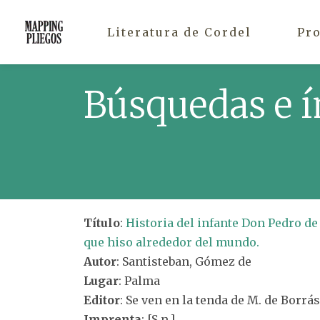
Literatura de Cordel
Pr
Búsquedas e í
Título
:
Historia del infante Don Pedro de P
que hiso alrededor del mundo.
Autor
: Santisteban, Gómez de
Lugar
: Palma
Editor
: Se ven en la tenda de M. de Borrás,
Imprenta
: [S.n.]