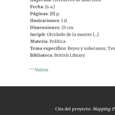
Fecha
: [s.a.]
Páginas
: [8] p.
Ilustraciones
: 1 il.
Dimensiones
: 23 cm.
Incipit
: Olvidado de la muerte [...]
Materia
: Política
Tema específico
: Reyes y soberanos; T
Biblioteca
: British Library
Volver
Cita del proyecto:
Mapping Pl