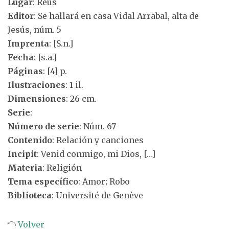
Lugar
: Reus
Editor
: Se hallará en casa Vidal Arrabal, alta de
Jesús, núm. 5
Imprenta
: [S.n.]
Fecha
: [s.a.]
Páginas
: [4] p.
Ilustraciones
: 1 il.
Dimensiones
: 26 cm.
Serie
:
Número de serie
: Núm. 67
Contenido
: Relación y canciones
Incipit
: Venid conmigo, mi Dios, […]
Materia
: Religión
Tema específico
: Amor; Robo
Biblioteca
: Université de Genève
Volver