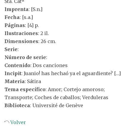
Sta. Catª
Imprenta
: [S.n.]
Fecha
: [s.a.]
Páginas
: [4] p.
Ilustraciones
: 2 il.
Dimensiones
: 26 cm.
Serie
:
Número de serie
:
Contenido
: Dos canciones
Incipit
: Juanio! has hechaó ya el aguardiente? […]
Materia
: Sátira
Tema específico
: Amor; Cortejo amoroso;
Transporte; Coches de caballos; Verduleras
Biblioteca
: Université de Genève
Volver