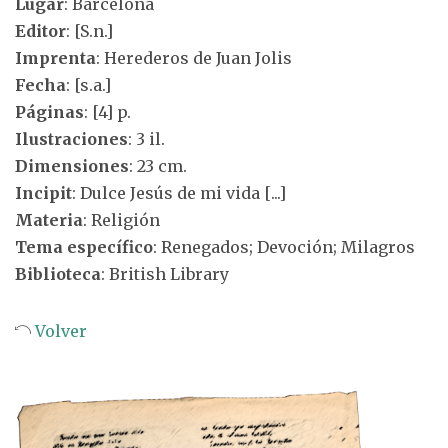
Lugar
: Barcelona
Editor
: [S.n.]
Imprenta
: Herederos de Juan Jolis
Fecha
: [s.a.]
Páginas
: [4] p.
Ilustraciones
: 3 il.
Dimensiones
: 23 cm.
Incipit
: Dulce Jesús de mi vida [...]
Materia
: Religión
Tema específico
: Renegados; Devoción; Milagros
Biblioteca
: British Library
Volver