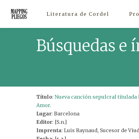
Literatura de Cordel
Pr
Búsquedas e í
Título
:
Nueva canción sepulcral titulada 
Amor.
Lugar
: Barcelona
Editor
: [S.n.]
Imprenta
: Luis Raynaud, Sucesor de Viud
Fecha
: [s.a.]