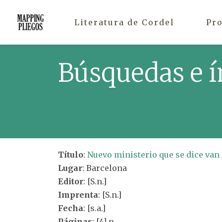
Literatura de Cordel
Pr
Búsquedas e í
Título
:
Nuevo ministerio que se dice van 
Lugar
: Barcelona
Editor
: [S.n.]
Imprenta
: [S.n.]
Fecha
: [s.a.]
Páginas
: [4] p.