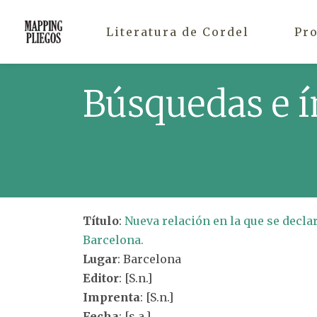
Literatura de Cordel
Pr
Búsquedas e í
Título
:
Nueva relación en la que se decl
Barcelona.
Lugar
: Barcelona
Editor
: [S.n.]
Imprenta
: [S.n.]
Fecha
: [s.a.]