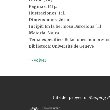
Páginas
: [4] p.
Ilustraciones
: 1 il.
Dimensiones
: 26 cm.
Incipit
: En la hermosa Barcelona […]
Materia
: Sátira
Tema específico
: Relaciones hombre-mu
Biblioteca
: Université de Genève
Volver
Cita del proyecto:
Mapping Pl