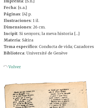
Imprenta
: [S.n.]
Fecha
: [s.a.]
Páginas
: [4] p.
Ilustraciones
: 1 il.
Dimensiones
: 26 cm.
Incipit
: Si senyors; la meva historia […]
Materia
: Sátira
Tema específico
: Conducta de vida; Cazadores
Biblioteca
: Université de Genève
Volver