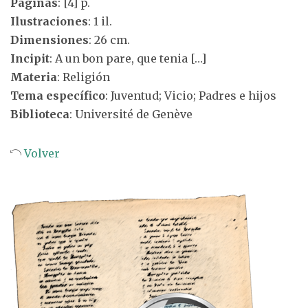
Páginas
: [4] p.
Ilustraciones
: 1 il.
Dimensiones
: 26 cm.
Incipit
: A un bon pare, que tenia […]
Materia
: Religión
Tema específico
: Juventud; Vicio; Padres e hijos
Biblioteca
: Université de Genève
Volver