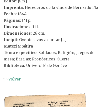
Editor
: [S.n.]
Imprenta
: Herederos de la viuda de Bernardo Pla
Fecha
: 1844
Páginas
: [4] p.
Ilustraciones
: 1 il.
Dimensiones
: 26 cm.
Incipit
: Oyentes, voy a contar […]
Materia
: Sátira
Tema específico
: Soldados; Religión; Juegos de
mesa; Barajas; Pronósticos; Suerte
Biblioteca
: Université de Genève
Volver